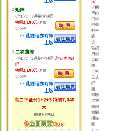
上版
法”
以簡
矩陣
2.
單的
6集DVD +1講義(含練習)
口訣
特價2,180元
(原價
啟動
3,000元)
數學
※ 此課程亦有線
觀
上版
念，
強調
二次曲線
3.
用觀
7集DVD +1講義(含練習)
,贈題本與詳
念解
解
題，
特價2,180元
(原價
代替
3,000元)
公式
※ 此課程亦有線
解
題，
上版
幫助
高二下全冊1+2+3 特價7,040
你把
元
邏輯
頭腦
(原價9,500元)
組織
起
來。