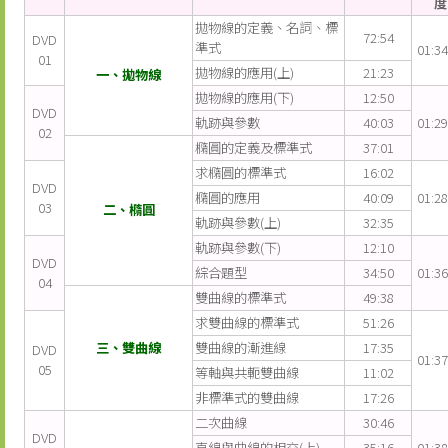
度
拋物線的定義、名詞、標
72:54
DVD
準式
01:34
01
拋物線的應用(上)
21:23
一、拋物線
拋物線的應用(下)
12:50
DVD
軌跡與參數
40:03
01:29
02
橢圓的定義及標準式
37:01
求橢圓的標準式
16:02
DVD
橢圓的應用
40:09
01:28
03
二、橢圓
軌跡與參數(上)
32:35
軌跡與參數(下)
12:10
DVD
綜合題型
34:50
01:36
04
雙曲線的標準式
49:38
求雙曲線的標準式
51:26
三、雙曲線
雙曲線的漸進線
17:35
DVD
01:37
05
等軸與共軛雙曲線
11:02
非標準式的雙曲線
17:26
二次曲線
30:46
DVD
直線與曲線的相交(上)
35:16
01:38