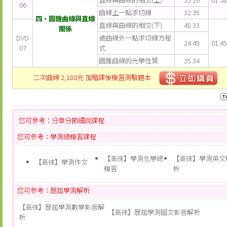
06
曲線上一點求切線
32:35
四、圓錐曲線與直線
直線與曲線的相交(下)
45:33
關係
DVD
過曲線外一點求切線方程
24:49
01:45
07
式
圓錐曲線的光學性質
35:34
二次曲線 2,180元 加贈課後複習測驗題本
您可參考：分章分節細說課程
您可參考：學測總複習課程
【高徠】學測化學總
【高徠】學測英文
【高徠】學測作文
複習
析
您可參考：歷屆學測解析
【高徠】歷屆學測數學影音解
【高徠】歷屆學測國文影音解析
析