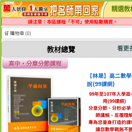
精選教
請注意：本區課程「不可」使用點數購買。
🛒 購物車 (0)
看更
教材總覽
高中‧分章分節課程
【林晟】高二數學
說(99課綱)
99年至107年入學高
用(99課綱)
分章分節、分秒必爭
師講解、反覆理
專為您量身打造的課
讓您數學戰無不