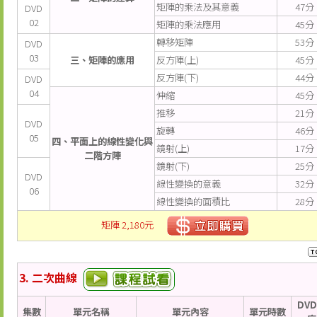
矩陣的乘法及其意義
47分
DVD
02
矩陣的乘法應用
45分
轉移矩陣
53分
DVD
03
三、矩陣的應用
反方陣(上)
45分
反方陣(下)
44分
DVD
04
伸縮
45分
推移
21分
DVD
旋轉
46分
05
四、平面上的線性變化與
鏡射(上)
17分
二階方陣
鏡射(下)
25分
DVD
線性變換的意義
32分
06
線性變換的面積比
28分
矩陣 2,180元
3. 二次曲線
DV
集數
單元名稱
單元內容
單元時數