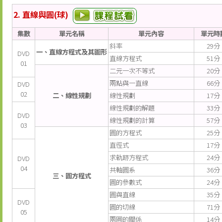
2. 直線與圓(球)
集數
單元名稱
單元內容
單元時
斜率
29分
一、直線方程式及其圖形
DVD
直線方程式
51分
01
二元一次不等式
20分
兩點與一直線
66分
DVD
02
二、線性規劃
線性規劃
17分
線性規劃的解題
33分
DVD
線性規劃的計算
57分
03
圓的方程式
25分
直徑式
17分
求軌跡方程式
24分
DVD
04
共軸圓系
36分
三、圓方程式
圓的參數式
24分
圓與直線
35分
DVD
圓的切線
71分
05
兩圓的關係
14分