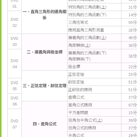
01
特別角的三角函數(上)
31分
一、直角三角形的邊角關
特別角的三角函數(下)
14分
係
DVD
三角恆等式
59分
02
應用直角三角形測量
28分
廣義角的三角函數(上)
49分
DVD
03
角度轉換(上)
38分
二、廣義角與極坐標
廣義角的三角函數(下)
38分
角度轉換(下)
DVD
04
極坐標
22分
正弦定理
33分
餘弦定理
51分
DVD
三、正弦定理、餘弦定理
05
正餘弦的應用
51分
面積公式
37分
DVD
06
差角公式應用
67分
平方差問題
15分
倍角及半角公式(上)
36分
DVD
四、差角公式
07
倍角公式的應用
37分
半角公式
19分