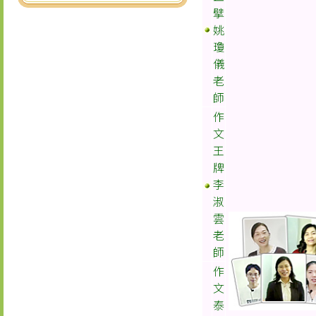
擘
姚
瓊
儀
老
師
作
文
王
牌
李
淑
雲
老
師
作
文
泰