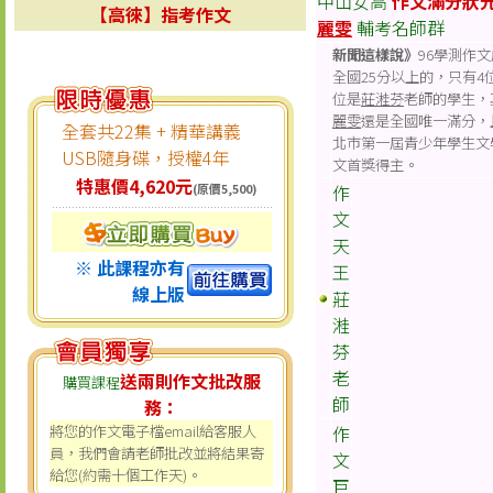
中山女高
作文滿分狀
【高徠】指考作文
麗雯
輔考名師群
新聞這樣說》
96學測作
全國25分以上的，只有4
位是
莊溎芬
老師的學生，
麗雯
還是全國唯一滿分，
全套共22集 + 精華講義
北市第一屆青少年學生文
USB隨身碟，授權4年
文首獎得主。
特惠價4,620元
作
(原價5,500)
文
天
※ 此課程亦有
王
線上版
莊
溎
芬
老
送兩則作文批改服
購買課程
師
務：
將您的作文電子檔email給客服人
作
員，我們會請老師批改並將結果寄
文
給您(約需十個工作天)。
巨