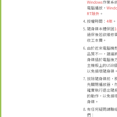
Windows
作業系
電腦播放，
Wind
RT除外
。
授權時間：
4年
。
隨身碟本體保固
過保後若欲維修
收工本費。
由於近來電腦機
品質不一，建議
身碟插於電腦後
主機板上的USB
以免損壞隨身碟
拔除隨身碟前，
先關閉播放器，
確實執行退出隨
的動作，以免損
身碟。
有任何疑問請聯
們：