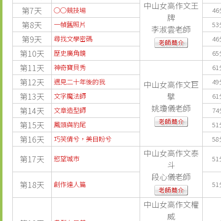
中山女高作文王
第7天
○○競技場
46
牌
第8天
一幀舊照片
53
李淑雲老師
第9天
尋找文學密碼
46
第10天
歷史廣角鏡
65
第11天
神奇寶貝秀
61
第12天
遇見二十年後的我
49
中山女高作文巨
第13天
擘
文字魔法師
61
姚瓊儀老師
第14天
文章造型師
74
第15天
鳳頭與豹尾
51
第16天
巧笑倩兮，美目盼兮
58
中山女高作文泰
第17天
慾望城市
51
斗
段心儀老師
第18天
創作達人篇
51
中山女高作文權
威