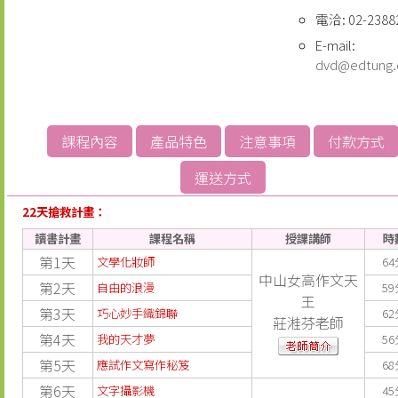
電洽: 02-2388
E-mail:
dvd@edtung
課程內容
產品特色
注意事項
付款方式
運送方式
22天搶救計畫：
讀書計畫
課程名稱
授課講師
時
第1天
文學化妝師
64
中山女高作文天
第2天
自由的浪漫
59
王
第3天
巧心妙手織錦聯
62
莊溎芬老師
第4天
我的天才夢
56
第5天
應試作文寫作秘笈
68
第6天
文字攝影機
45