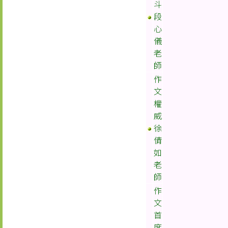
斗
段
心
儀
老
師
作
文
權
威
徐
倩
如
老
師
作
文
首
席