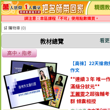
精選教
請注意：本區課程「不可」使用點數購買。
🛒 購物車 (0)
看更
教材總覽
高中‧指考
【高徠】22天搶救
作文
**連續３年 唯一
滿級分狀元**
王麗雯
之超強輔考
群 傾囊相授