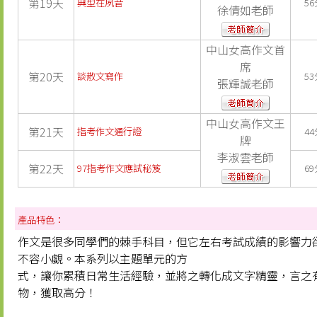
第19天
典型在夙昔
56
徐倩如老師
中山女高作文首
席
第20天
談散文寫作
53
張輝誠老師
中山女高作文王
第21天
指考作文通行證
44
牌
李淑雲老師
第22天
97指考作文應試秘笈
69
產品特色：
作文是很多同學們的棘手科目，但它左右考試成績的影響力
不容小覷。本系列以主題單元的方
式，讓你累積日常生活經驗，並將之轉化成文字精靈，言之
物，獲取高分！