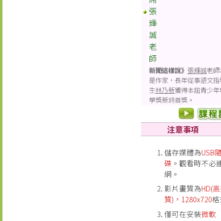
張
輝
誠
老
師
新聞這樣說》
張輝誠
老師
是作家，長年從事語文指
生
林乃新
獲得本屆青少年
學獎新詩首獎。
注意事項
儲存媒體為
USB
碟
。觀看時不必
網。
影片畫質為
HD(
質)，1280x720
格
僅可在安裝
微軟