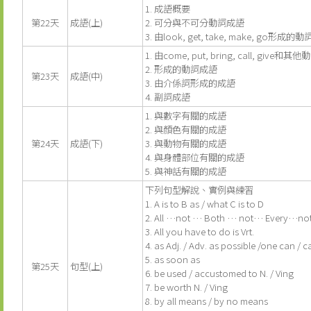
1. 成語概要
第22天
成語(上)
2. 可分與不可分動詞成語
3. 由look, get, take, make, go形成的
1. 由come, put, bring, call, give和其他
2. 形成的動詞成語
第23天
成語(中)
3. 由介係詞形成的成語
4. 副詞成語
1. 與數字有關的成語
2. 與顏色有關的成語
第24天
成語(下)
3. 與動物有關的成語
4. 與身體部位有關的成語
5. 與神話有關的成語
下列句型解說、實例與練習
1. A is to B as / what C is to D
2. All …not … Both … not… Every…n
3. All you have to do is Vrt.
4. as Adj. / Adv. as possible /one can / c
5. as soon as
第25天
句型(上)
6. be used / accustomed to N. / Ving
7. be worth N. / Ving
8. by all means / by no means