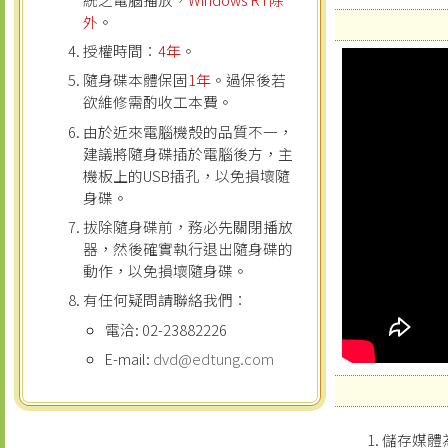
外
。
授權時間：
4年
。
隨身碟本體保固
1年
。過保後若
欲維修需酌收工本費。
由於近來電腦機殼的品質不一，
建議將隨身碟插於電腦後方，主
機板上的USB插孔，以免損壞隨
身碟。
拔除隨身碟前，務必先關閉播放
器，然後確實執行退出隨身碟的
動作，以免損壞隨身碟。
有任何疑問請聯絡我們：
電洽: 02-23882226
E-mail:
dvd@edtung.com
儲存媒體