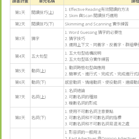
讀書計畫
單元名稱
課
1. Effective Reading有效閱讀的方法
第1天
閱讀技巧(上)
2. Skim 與Scan 閱讀技巧運用
第2天
閱讀技巧(下)
Skimmimg and Scanning 實作練習
1. Word Guessing 猜字的必要性
第3天
猜字
2. 猜字技巧
3. 運用上下文、同義字、反義字、群組
1. 五大句型結構說明
第4天
五大句型
2. 五大句型區分實作練習
1. 動詞時態句型與應用
第5天
動詞(上)
2. 簡單式、進行式、完成式、完成進行式
第6天
動詞(下)
感官動詞、情緒動詞、使役動詞、連綴動
1. 名詞總論
第7天
名詞(上)
2. 可數名詞的種類
3. 複數名詞的形成
1. 使用不可數名詞注意要點
第8天
名詞(下)
2. 可數名詞和不可數名詞的指標
3. 可數名詞和不可數名詞易混淆之處
1. 形容詞的一般用法
2. Fact Adjectives 與Opinion Adjectives