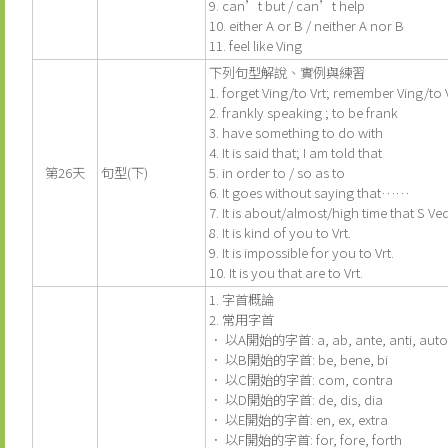
9. can’t but / can’t help
10. either A or B / neither A nor B
11. feel like Ving
下列句型解說、實例與練習
1. forget Ving/to Vrt; remember Ving/to 
2. frankly speaking ; to be frank
3. have something to do with
4. It is said that; I am told that
第26天
句型(下)
5. in order to / so as to
6. It goes without saying that……
7. It is about/almost/high time that S Ve
8. It is kind of you to Vrt.
9. It is impossible for you to Vrt.
10. It is you that are to Vrt.
1. 字首概論
2. 常用字首
． 以A開始的字首: a, ab, ante, anti, auto
． 以B開始的字首: be, bene, bi
． 以C開始的字首: com, contra
． 以D開始的字首: de, dis, dia
． 以E開始的字首: en, ex, extra
． 以F開始的字首: for, fore, forth