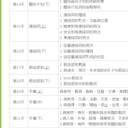
1. 關係副詞子句的修飾對象
第14天
關係子句(下)
2. 關係代名詞的省略原則
1. 連接詞的種類
2. 連接詞的形式、功能與位置
第15天
連接詞(上)
3. 簡單對等連接詞的用法
4. 併合對等連接詞的用法
5. 準連接詞的用法
1. 從屬連接詞的用法
第16天
連接詞(下)
2. 從屬連接詞的種類
3. 由從屬連接詞形成的句型
1. 假設語氣概論
第17天
假設語氣(上)
2. 與過去、現在、未來相反的If 子句假設
1. Wish假設法
第18天
假設語氣(下)
2. 假設語氣中的助動詞
第19天
字彙(上)
與食物、餐具、服飾、住屋、交通、身體
1. 與教育、文具、活動、天氣、地理、
第20天
字彙(中)
2. 與選擇、行動、開始、停止、出現、
1.與破壞、得失、感覺和其他有關的動詞
第21天
字彙(下)
2.與人格、外貌、感情、健康狀況、天氣
3.與態度、場所、時間和頻率有關的副詞