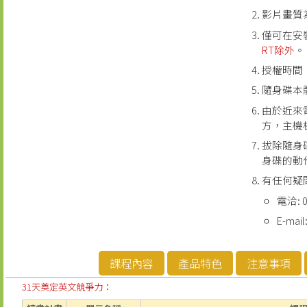
影片畫質
僅可在安
RT除外
。
授權時間
隨身碟本
由於近來
方，主機
拔除隨身
身碟的動
有任何疑
電洽: 0
E-mail
課程內容
產品特色
注意事項
31天奠定英文競爭力：