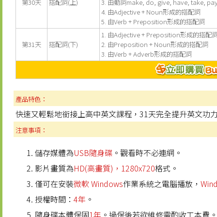
第30天
搭配詞(上)
3. 由動詞make, do, give, have, take,
4. 由Adjective + Noun形成的搭配詞
5. 由Verb + Preposition形成的搭配詞
1. 由Adjective + Preposition形成的搭配
第31天
搭配詞(下)
2. 由Preposition + Noun形成的搭配詞
3. 由Verb + Adverb形成的搭配詞
產品特色：
快速又輕鬆地銜接上高中英文課程，31天完全提升英文功
注意事項：
儲存媒體為
USB隨身碟
。觀看時不必連網。
影片畫質為
HD(高畫質)，1280x720
格式。
僅可在安裝
微軟 Windows
作業系統之電腦播放，
Win
授權時間：
4年
。
隨身碟本體保固
1年
。過保後若欲維修需酌收工本費