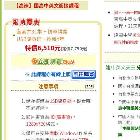
【高徠】國高中英文銜接課程
國三～高一的
國高中英文
課程，31
全套共31集 + 精華講義
建國中學
英
USB隨身碟，授權4年
單元性的進度
特價6,510元
(定價7,750元)
建中英文天王
※ 此課程亦有線上版
台北市立建
注意事項
國立台灣師
台北市語言
儲存媒體為
USB隨身碟
。觀看時
全國中小學
不必連網。
高中職組英
中國大陸「
影片畫質為
HD(高畫質)，
踐活動」
1280x720
格式。
「主題網站
僅可在安裝
微軟 Windows
作業系
獎
統之電腦播放，
Windows RT除