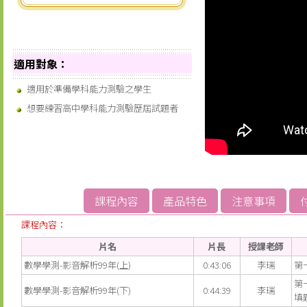
適用對象：
適用於準備學科能力測驗之學生
想要練習高中學科能力測驗歷屆試題者
課程內容
產品特色
注意事項
課程內容：
片名
片長
授課老師
數學學測-影音解析99年(上)
0:43:06
李瑞
第
第
數學學測-影音解析99年(下)
0:44:39
李瑞
填