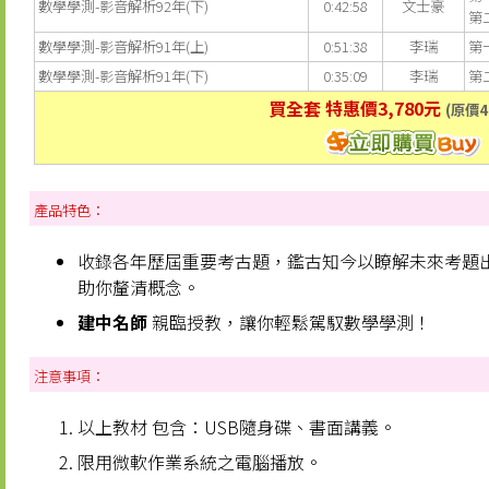
數學學測-影音解析92年(下)
0:42:58
文士豪
第
數學學測-影音解析91年(上)
0:51:38
李瑞
第
數學學測-影音解析91年(下)
0:35:09
李瑞
第
買全套 特惠價3,780元
(原價4
產品特色：
收錄各年歷屆重要考古題，鑑古知今以瞭解未來考題
助你釐清概念。
建中名師
親臨授教，讓你輕鬆駕馭數學學測！
注意事項：
以上教材 包含：USB隨身碟、書面講義。
限用微軟作業系統之電腦播放。