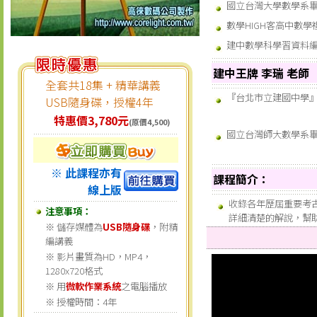
國立台灣大學數學系
數學HIGH客高中數
建中數學科學習資料
建中王牌 李瑞 老師
全套共18集 + 精華講義
『台北市立建國中學
USB隨身碟，授權4年
特惠價3,780元
(原價4,500)
國立台灣師大數學系
※ 此課程亦有
課程簡介：
線上版
收錄各年歷屆重要考
注意事項：
詳細清楚的解說，幫
※ 儲存媒體為
USB隨身碟
，附精
編講義
※ 影片畫質為HD，MP4，
1280x720格式
※ 用
微軟作業系統
之電腦播放
※ 授權時間：4年