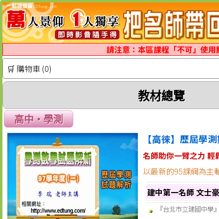
請注意：本區課程「不可」使用
🛒 購物車 (0)
教材總覽
高中‧學測
【高徠】歷屆學測
名師助你一臂之力 輕
以最新的95課綱為主
建中第一名師 文士豪
『台北市立建國中學