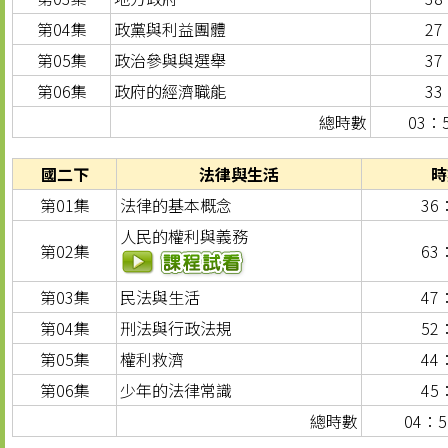
第04集
政黨與利益團體
27
第05集
政治參與與選舉
37
第06集
政府的經濟職能
33
總時數
03：
國二下
法律與生活
時
第01集
法律的基本概念
36
人民的權利與義務
第02集
63
第03集
民法與生活
47
第04集
刑法與行政法規
52
第05集
權利救濟
44
第06集
少年的法律常識
45
總時數
04：5