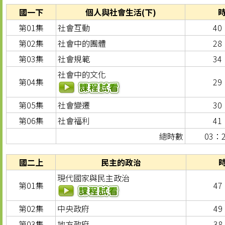
國一下
個人與社會生活(下)
第01集
社會互動
40
第02集
社會中的團體
28
第03集
社會規範
34
社會中的文化
第04集
29
第05集
社會變遷
30
第06集
社會福利
41
總時數
03：
國二上
民主的政治
現代國家與民主政治
第01集
47
第02集
中央政府
49
第03集
地方政府
38