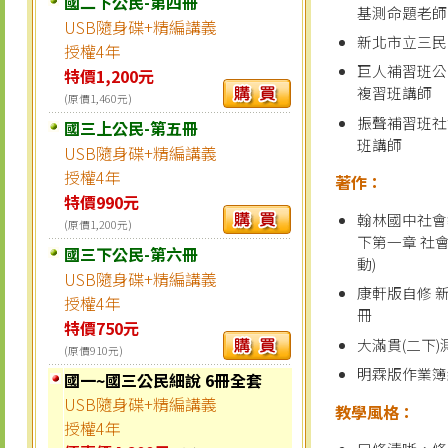
國二下公民-第四冊
基測命題老師
USB隨身碟+精編講義
新北市立三民
授權4年
巨人補習班公
特價1,200元
複習班講師
(原價1,460元)
振聲補習班社
國三上公民-第五冊
班講師
USB隨身碟+精編講義
授權4年
著作：
特價990元
翰林國中社會
(原價1,200元)
下第一章 社
國三下公民-第六冊
動)
USB隨身碟+精編講義
康軒版自修 
授權4年
冊
特價750元
大滿貫(二下)
(原價910元)
明霖版作業簿
國一~國三公民細說 6冊全套
USB隨身碟+精編講義
教學風格：
授權4年