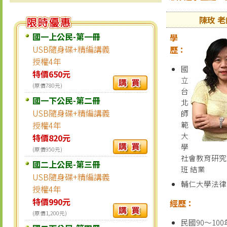
陳玫 老
國一上公民-第一冊
學
USB隨身碟+精編講義
歷：
授權4年
國
特價650元
立
(原價780元)
台
國一下公民-第二冊
北
USB隨身碟+精編講義
師
授權4年
範
大
特價820元
學
(原價950元)
社會教育研究
國二上公民-第三冊
班 結業
USB隨身碟+精編講義
輔仁大學法律
授權4年
特價990元
經歷：
(原價1,200元)
民國90～10