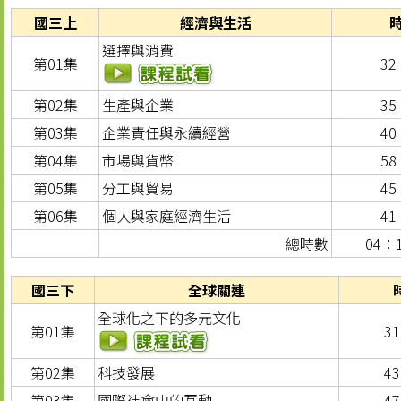
國三上
經濟與生活
選擇與消費
第01集
32
第02集
生產與企業
35
第03集
企業責任與永續經營
40
第04集
市場與貨幣
58
第05集
分工與貿易
45
第06集
個人與家庭經濟生活
41
總時數
04：
國三下
全球關連
全球化之下的多元文化
第01集
3
第02集
科技發展
4
第03集
國際社會中的互動
4