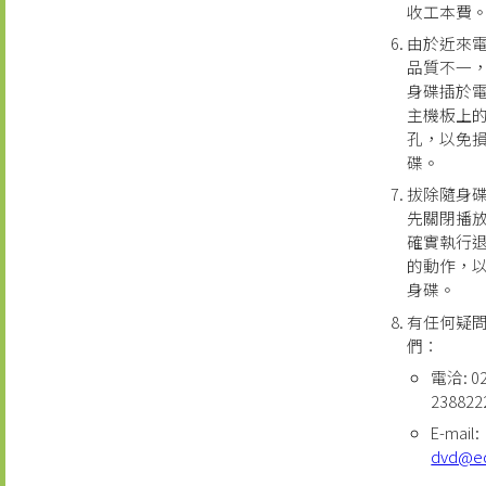
收工本費
由於近來
品質不一
身碟插於
主機板上的
孔，以免
碟。
拔除隨身
先關閉播
確實執行
的動作，
身碟。
有任何疑
們：
電洽: 02
238822
E-mail:
dvd@e