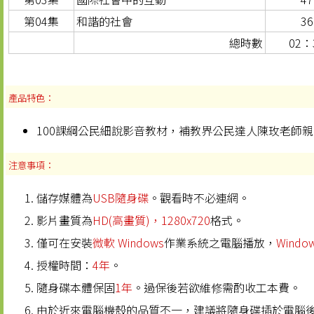
第04集
和諧的社會
3
總時數
02：
產品特色：
100課綱公民細說影音教材，補教界公民達人陳玫老師
注意事項：
儲存媒體為
USB隨身碟
。觀看時不必連網。
影片畫質為
HD(高畫質)，1280x720
格式。
僅可在安裝
微軟 Windows
作業系統之電腦播放，
Windo
授權時間：
4年
。
隨身碟本體保固
1年
。過保後若欲維修需酌收工本費。
由於近來電腦機殼的品質不一，建議將隨身碟插於電腦