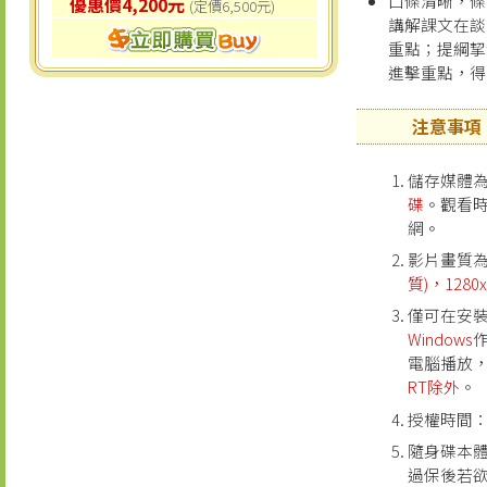
口條清晰，條
優惠價4,200元
(定價6,500元)
講解課文在談
重點；提綱挈
進擊重點，得
注意事項
儲存媒體
碟
。觀看
網。
影片畫質
質)，1280x
僅可在安
Windows
電腦播放
RT除外
。
授權時間
隨身碟本
過保後若