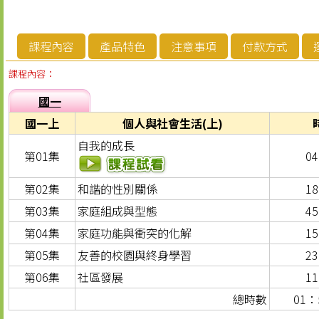
課程內容
產品特色
注意事項
付款方式
課程內容：
國一
國一上
個人與社會生活(上)
自我的成長
第01集
0
第02集
和諧的性別關係
1
第03集
家庭組成與型態
4
第04集
家庭功能與衝突的化解
1
第05集
友善的校園與終身學習
2
第06集
社區發展
1
總時數
01：