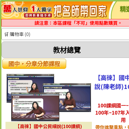
精
請注意：本區課程「不可」使用點數購買。
🛒 購物車 (0)
教材總覽
國中‧分章分節課程
【高徠】國
說(陳老師)1
100課綱國一
100年~107年
用
【高徠】國中公民細說(100課綱)
帶你進擊重點，