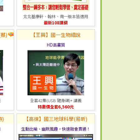
北北基康軒、翰林、南一版本皆適用
最新108課綱
蔡)
【王興】國一生物細說
HD高畫質
義
全套42集(USB 隨身碟)+ 講義
特惠價全套6,560元
)
【高徠】國三地球科學(易昕)
用
生動比喻、幽默風趣，快速融會貫通！