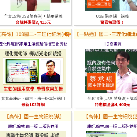
全套15集(USB隨身碟) + 精華講義
USB 隨身碟 + 講義
合購特惠價3,415元
驚喜特惠價！
【高徠】108國二~三理化細說(梅)
【一點通】國二~三理化細說(
理化界魔術師 用生活經驗傳授理化奧秘
HD高畫質
北北基康軒、翰林、南一版本皆適用
全套19集(USB 隨身碟)+ 講
最新108課綱
特惠價全套4,400元
【高徠】國一生物細說(蔡)
【高徠】國一生物細說(游
康軒.翰林.南一版 三版皆適用
康軒.翰林.南一版 三版皆適