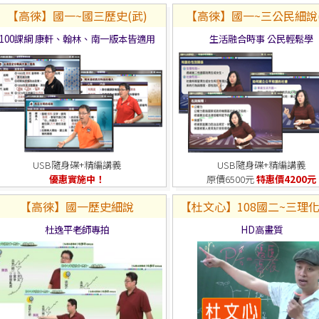
【高徠】國一~國三歷史(武)
【高徠】國一~三公民細說(
100課綱 康軒、翰林、南一版本皆適用
生活融合時事 公民輕鬆學
USB隨身碟+精編講義
USB隨身碟+精編講義
優惠實施中！
原價6500元
特惠價4200元
【高徠】國一歷史細說
【杜文心】108國二~三理
杜逸平老師專拍
HD高畫質