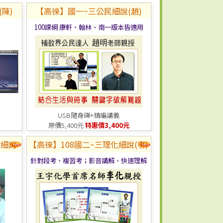
陳)
【高徠】國一~三公民細說(趙)
100課綱 康軒、翰林、南一版本皆適用
USB隨身碟+精編講義
原價5,400元
特惠價3,400元
化細說
【高徠】108國二~三理化細說(李)
針對段考、複習考；影音講解、快速理解