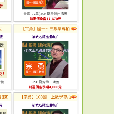
全套127集(USB 隨身碟)+ 講義
元
特惠價全套17,670元
說
【宗勇】國一～三數學專拍
版
補教名師進棚專拍
講義
USB 隨身碟 + 講義
特惠價各學期4,000元
(陳)
【宗勇】108國一上數學專拍
用
補教名師進棚專拍