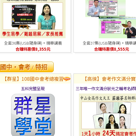
全套36集(USB隨身碟) + 精華講義
全套37集(USB隨身碟) + 精華
合購特惠價8,355元
合購特惠價8,555元
國中‧會考 / 特招
【群星】108國中會考總複習
【高徠】會考作文滿分寶
五科完整呈現
三年唯一作文滿分狀元之輔考名師