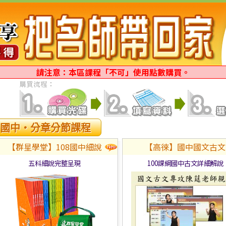
請注意：本區課程「不可」使用點數購買。
國中‧分章分節課程
【群星學堂】108國中細說
【高徠】國中國文古文
五科細說完整呈現
100課綱國中古文詳細解說