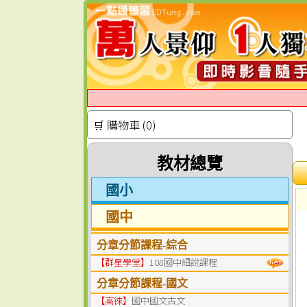
🛒 購物車 (0)
教材總覽
國小
國中
分章分節課程-綜合
【群星學堂】
108國中細說課程
分章分節課程-國文
【高徠】
國中國文古文