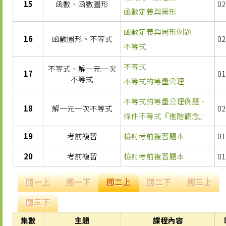
15
函數、函數圖形
02
函數定義與圖形
函數定義與圖形例題
16
函數圖形、不等式
02
不等式
不等式
不等式、解一元一次
17
01
不等式
不等式的等量公理
不等式的等量公理例題、
18
解一元一次不等式
02
條件不等式『進階觀念』
19
考前複習
檢討考前複習題本
01
20
考前複習
檢討考前複習題本
01
國一上
國一下
國二上
國二下
國三上
國三下
集數
主題
課程內容