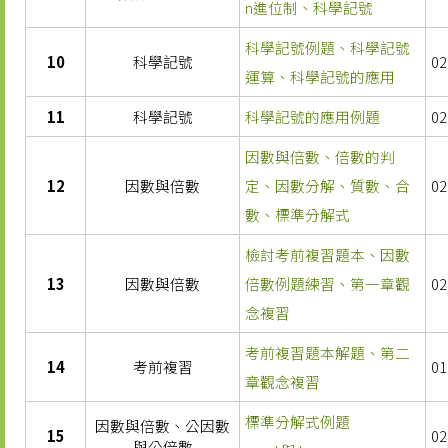
n進位制、科學記號
科學記號例題、科學記號
10
科學記號
02
運算、科學記號的應用
11
科學記號
科學記號的應用例題
02
因數與倍數、倍數的判
12
因數與倍數
定、因數分解、質數、合
02
數、標準分解式
檢討考前複習題本、因數
13
因數與倍數
倍數例題練習、第一章觀
02
念複習
考前複習題本解題、第二
14
考前複習
01
章觀念複習
標準分解式例題
因數與倍數、公因數
15
02
與公倍數