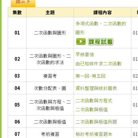
國三下
集數
主題
課程內容
多項式函數、二次函數的
圖形
01
二次函數與圖形
01
平移要領
二次函數與圖形、二
02
01
次函數的求法
由已知條件求二次函數
03
複習考
第一回~第五回
02
04
次數分配表、圖
資料整理與統計圖表
01
二次函數與方程式
二次函數與方程、二
05
01
次函數與極值
二次函數與極值
06
二次函數與極值
二次函數與極值例題
00
07
考前複習
檢討考前複習題本
01