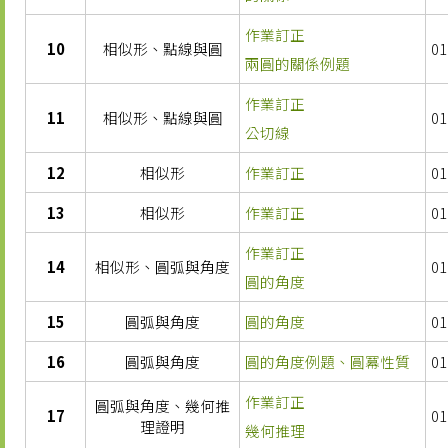
作業訂正
10
相似形、點線與圓
01
兩圓的關係例題
作業訂正
11
相似形、點線與圓
01
公切線
12
相似形
作業訂正
01
13
相似形
作業訂正
01
作業訂正
14
相似形、圓弧與角度
01
圓的角度
15
圓弧與角度
圓的角度
01
16
圓弧與角度
圓的角度例題、圓冪性質
01
作業訂正
圓弧與角度、幾何推
17
01
理證明
幾何推理