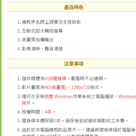
產品特色
補教界名師上課實況全程錄影
互動式超大觸控螢幕
高畫質拍攝輸出
影像清晰，聲音清楚
注意事項
儲存媒體為
USB隨身碟
。觀看時不必連網。
影片畫質為
HD(高畫質)，1280x720
格式。
僅可在安裝
微軟 Windows
作業系統之電腦播放，
Windows
除外
。
授權時間：
4年
。
隨身碟本體保固
1年
。過保後若欲維修需酌收工本費。
由於近來電腦機殼的品質不一，建議將隨身碟插於電腦後