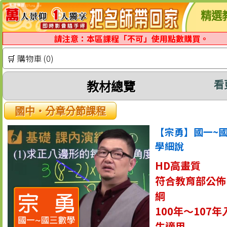
精選
請注意：本區課程「不可」使用點數購買。
🛒 購物車 (0)
看
教材總覽
國中‧分章分節課程
【宗勇】國一~
學細說
HD高畫質
符合教育部公佈
綱
100年～107
生適用