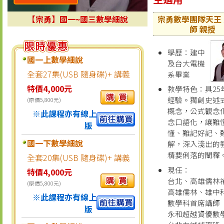
【宗勇】國一~國三數學細說
宗勇數學團隊天王
師 親授
學歷：建中
國一上數學細說
及台大電機
全套27集(USB 隨身碟)+ 講義
系畢業
特價4,000元
教學特色：具25
經驗。獨創史述
(原價5,800元)
概念，公式觀念
※此課程亦有線上
念口語化，讓難
版
懂、難記好記、
國一下數學細說
解，深入淺出的
精要俐落的闡釋
全套20集(USB 隨身碟)+ 講義
現任：
特價4,000元
台北、高雄儒林
(原價5,800元)
高雄儒林、雄中
※此課程亦有線上
數學科首席講師
版
永和超越資優數