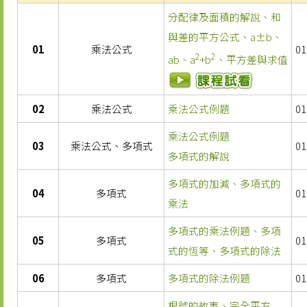
分配律及面積的解說、和
與差的平方公式、a±b、
01
乘法公式
01
2
2
ab、a
+b
、平方差與求值
02
乘法公式
乘法公式例題
01
乘法公式例題
03
乘法公式、多項式
01
多項式的解說
多項式的加減、多項式的
04
多項式
01
乘法
多項式的乘法例題、多項
05
多項式
01
式的恆等、多項式的除法
06
多項式
多項式的除法例題
01
根號的故事、完全平方