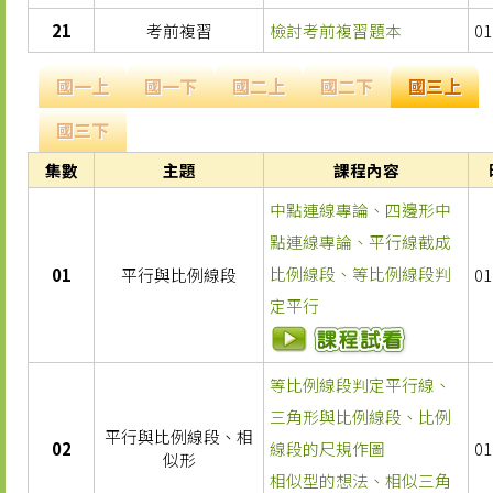
21
考前複習
檢討考前複習題本
01
國一上
國一下
國二上
國二下
國三上
國三下
集數
主題
課程內容
中點連線專論、四邊形中
點連線專論、平行線截成
比例線段、等比例線段判
01
平行與比例線段
01
定平行
等比例線段判定平行線、
三角形與比例線段、比例
平行與比例線段、相
02
線段的尺規作圖
01
似形
相似型的想法、相似三角