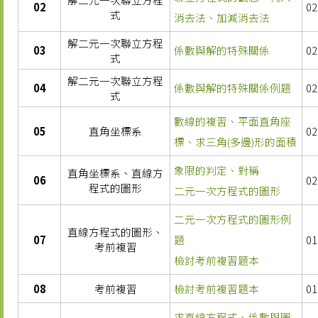
02
02
式
消去法、加減消去法
解二元一次聯立方程
03
係數與解的特殊關係
02
式
解二元一次聯立方程
04
係數與解的特殊關係例題
02
式
數線的複習、平面直角座
05
直角坐標系
02
標、求三角(多邊)形的面積
象限的判定、對稱
直角坐標系、直線方
06
02
程式的圖形
二元一次方程式的圖形
二元一次方程式的圖形例
直線方程式的圖形、
07
題
01
考前複習
檢討考前複習題本
08
考前複習
檢討考前複習題本
01
求直線方程式、係數與圖