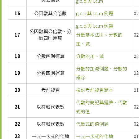
g.c.d 與 l.c.m
16
公因數與公倍數
g.c.d 與 l.c.m 例題
02
g.c.d 與 l.c.m 例題
公因數與公倍數、分
17
分數基本法則、分數的
02
數四則運算
加、減
18
分數四則運算
分數的加、減
02
分數的加減例題、分數的
19
分數四則運算
02
乘除
20
考前複習
檢討考前複習題本
01
代數的簡記與運算、代數
21
以符號代表數
02
式的值
22
以符號代表數
代數式的值例題
02
23
一元一次式的化簡
一元一次式的化簡
01