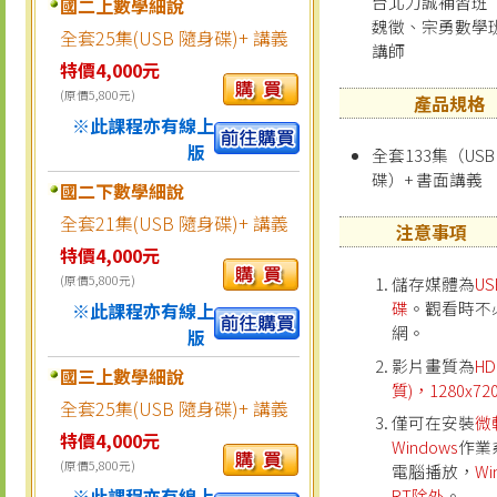
台北力誠補習班
國二上數學細說
魏徵、宗勇數學
全套25集(USB 隨身碟)+ 講義
講師
特價4,000元
(原價5,800元)
產品規格
※此課程亦有線上
版
全套133集（USB
碟）+ 書面講義
國二下數學細說
全套21集(USB 隨身碟)+ 講義
注意事項
特價4,000元
(原價5,800元)
儲存媒體為
U
碟
。觀看時不
※此課程亦有線上
網。
版
影片畫質為
H
國三上數學細說
質)，1280x72
全套25集(USB 隨身碟)+ 講義
僅可在安裝
微
特價4,000元
Windows
作業
(原價5,800元)
電腦播放，
Wi
※此課程亦有線上
RT除外
。