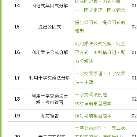
因式的定義、因式不唯
14
因倍式與因式分解
01
一、因式定理、因式觀念
提出公因式、提公因式的
15
提出公因式
02
類型
利用乘法公式分解、完全
16
利用乘法公式分解
平方式、不對稱分組、配
01
方分解法
十字交乘原理、十字交乘
17
利用十字交乘法分解
01
法三步驟
十字交乘法例題
利用十字交乘法分
18
02
解、考前複習
檢討考前複習題本
19
考前複習
檢討考前複習題本
02
十字交乘原理、一元二次
20
一元二次方程式
方程式的解、邏輯原理、
01