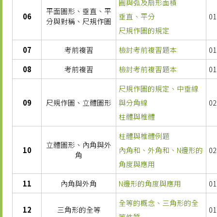
圓與弧及扇形面積
平面圖形、垂直、平
06
垂直、平分
01
分與對稱、尺規作圖
尺規作圖的規定
07
考前複習
檢討考前複習題本
01
08
考前複習
檢討考前複習題本
01
尺規作圖的規定、中垂線
09
尺規作圖、立體圖形
與分角線
02
柱體與椎體
柱體與椎體例題
立體圖形、內角與外
10
內角和、外角和、N邊形的
02
角
角度與應用
11
內角與外角
N邊形的角度與應用
01
全等的概念、三角形的全
12
三角形的全等
01
等性質