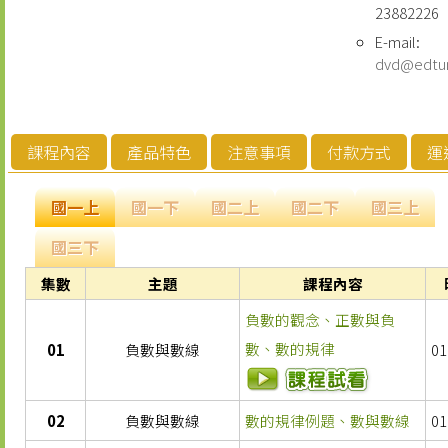
23882226
E-mail:
dvd@edtu
課程內容
產品特色
注意事項
付款方式
運
國一上
國一下
國二上
國二下
國三上
國三下
集數
主題
課程內容
負數的觀念、正數與負
數、數的規律
01
負數與數線
01
02
負數與數線
數的規律例題、數與數線
01