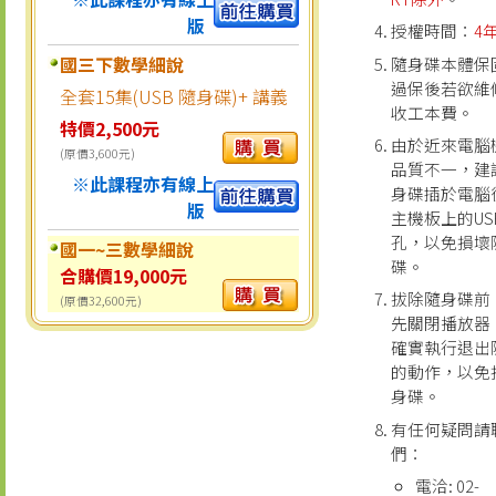
版
授權時間：
4
國三下數學細說
隨身碟本體保
過保後若欲維
全套15集(USB 隨身碟)+ 講義
收工本費。
特價2,500元
由於近來電腦
(原價3,600元)
品質不一，建
※此課程亦有線上
身碟插於電腦
版
主機板上的US
孔，以免損壞
國一~三數學細說
碟。
合購價19,000元
拔除隨身碟前
(原價32,600元)
先關閉播放器
確實執行退出
的動作，以免
身碟。
有任何疑問請
們：
電洽: 02-