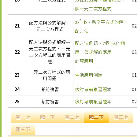
解一元二次方程式
2
ax
=b、完全平方式的解、
配方法與公式解解一
21
02
元二次方程式
配方法
配方法與公式解解一
配方法例題、判別式的應
元二次方程式、一元
22
用、公式解的應用
02
二次方程式的應用問
計算應用
題
一元二次方程式的應
23
生活應用例題
01
用問題
24
考前複習
檢討考前複習題本
01
25
考前複習
檢討考前複習題本
02
國一上
國一下
國二上
國二下
國三上
國三下