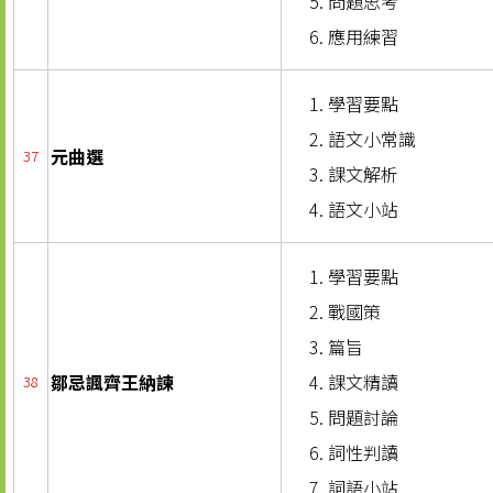
問題思考
應用練習
學習要點
語文小常識
元曲選
37
課文解析
語文小站
學習要點
戰國策
篇旨
鄒忌諷齊王納諫
課文精讀
38
問題討論
詞性判讀
詞語小站