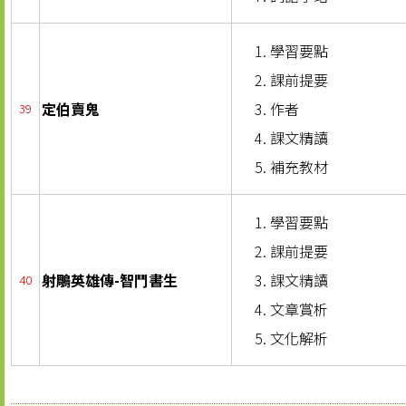
學習要點
課前提要
定伯賣鬼
作者
39
課文精讀
補充教材
學習要點
課前提要
射鵰英雄傳-智鬥書生
課文精讀
40
文章賞析
文化解析