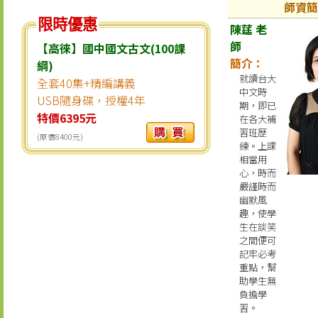
師資簡
限時優惠
陳莛 老
師
【高徠】國中國文古文(100課
簡介：
綱)
就讀台大
全套40集+精編講義
中文時
USB隨身碟，授權4年
期，即已
特價6395元
在各大補
習班歷
(原價8400元)
練。上課
相當用
心，時而
嚴謹時而
幽默風
趣，使學
生在談笑
之間便可
記牢必考
重點，幫
助學生無
負擔學
習。