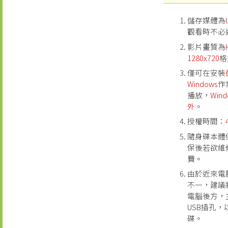
儲存媒體為
觀看時不必
影片畫質為
1280x720
格
僅可在安裝
Windows
作
播放，
Win
外
。
授權時間：
隨身碟本體
保後若欲維
費。
由於近來電
不一，建議
電腦後方，
USB插孔
碟。