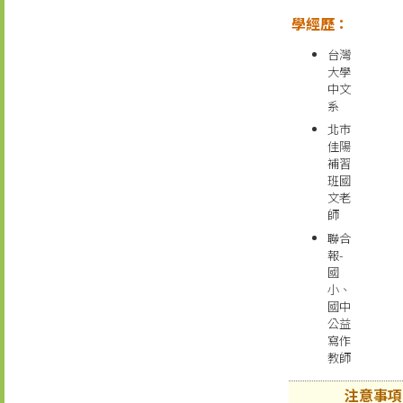
學經歷：
台灣
大學
中文
系
北市
佳陽
補習
班國
文老
師
聯合
報-
國
小、
國中
公益
寫作
教師
注意事項