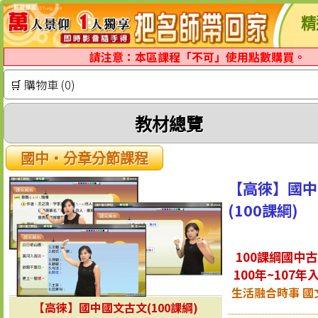
精
請注意：本區課程「不可」使用點數購買。
🛒 購物車 (0)
教材總覽
國中‧分章分節課程
【高徠】國中
(100課綱)
100課綱國中
100年~107
生活融合時事 國
【高徠】國中國文古文(100課綱)