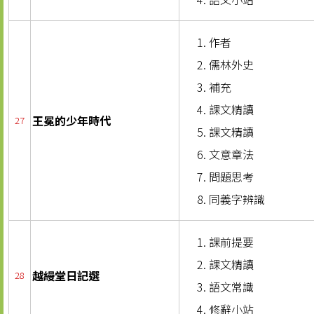
作者
儒林外史
補充
課文精讀
王冕的少年時代
27
課文精讀
文意章法
問題思考
同義字辨識
課前提要
課文精讀
越縵堂日記選
28
語文常識
修辭小站