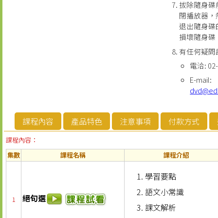
拔除隨身碟
閉播放器，
退出隨身碟
損壞隨身碟
有任何疑問
電洽: 02-
E-mail:
dvd@ed
課程內容
產品特色
注意事項
付款方式
課程內容：
集數
課程名稱
課程介紹
學習要點
語文小常識
絕句選
1
課文解析