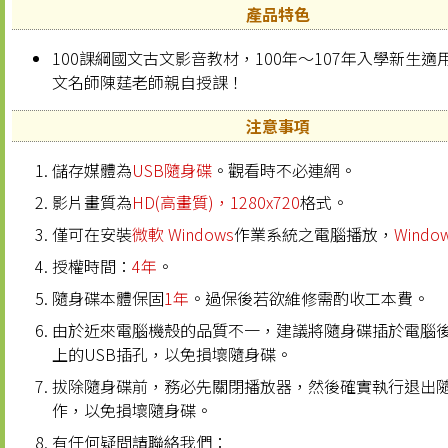
產品特色
100課綱國文古文影音教材，100年～107年入學新生
文名師陳莛老師親自授課！
注意事項
儲存媒體為
USB隨身碟
。觀看時不必連網。
影片畫質為
HD(高畫質)，1280x720
格式。
僅可在安裝
微軟 Windows
作業系統之電腦播放，
Windo
授權時間：
4年
。
隨身碟本體保固
1年
。過保後若欲維修需酌收工本費。
由於近來電腦機殼的品質不一，建議將隨身碟插於電腦
上的USB插孔，以免損壞隨身碟。
拔除隨身碟前，務必先關閉播放器，然後確實執行退出
作，以免損壞隨身碟。
有任何疑問請聯絡我們：