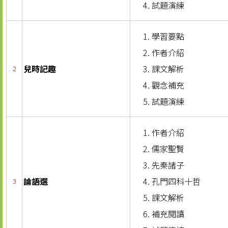
試題演練
學習要點
作者介紹
兒時記趣
課文解析
2
觀念補充
試題演練
作者介紹
儒家聖賢
先秦諸子
論語選
孔門四科十哲
3
課文解析
補充閱讀