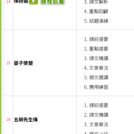
律詩選
課文解析
24
重點回顧
試題演練
課前提要
重點提要
課文精讀
晏子使楚
25
文意章法
類文選讀
應用練習
課前提要
課文精讀
五柳先生傳
26
文意章法
語文小站