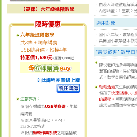
．由淺入深透徹理解奠
【高徠】六年級進階數學
．內容涵蓋：1.整數 2.分
適用對象：
限時優惠
六年級進階數學
．國小六年級、數學程
．具備國小數學基本觀
共8集 + 精華講義
USB隨身碟，授權4年
*最受歡迎* 數學
特惠價1,680元
(原價2,000元)
陳悅老師是多年專業
豐富的經驗，易於理
式，數學首席名師當
※此課程亦有線上版
輕鬆活潑
又生動的情
領孩子
快速銜接小六
注意事項：
的課程。
輕鬆活潑的
讓您自然而然學會數
※ 儲存媒體為
USB隨身碟
，附精
編講義
※ 影片畫質為HD，MP4，
1280x720格式
※ 限用
微軟作業系統
之電腦播放