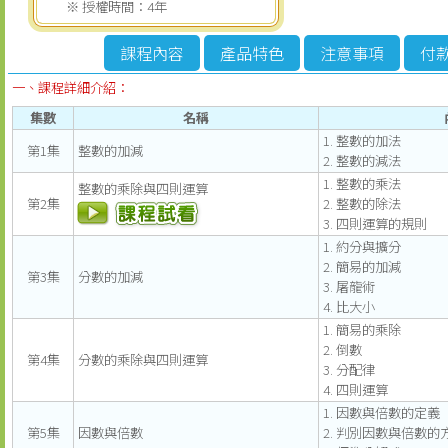
※ 授權時間：4年
課程內容
產品特色
注意事項
付
一、課程詳細介紹：
集數
名稱
1. 整數的加法
第1集
整數的加減
2. 整數的減法
1. 整數的乘法
整數的乘除與四則運算
第2集
2. 整數的除法
3. 四則運算的規則
1. 約分與擴分
2. 簡易的加減
第3集
分數的加減
3. 屠龍術
4. 比大小
1. 簡易的乘除
2. 倒數
第4集
分數的乘除與四則運算
3. 分配律
4. 四則運算
1. 因數與倍數的定義
第5集
因數與倍數
2. 判別因數與倍數的