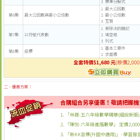
3. 標準分解式
1. 最大公因數
第6集
最大公因數與最小公倍數
2. 最小公倍數
3. 互質
1. 乘除法的簡記
第7集
以符號代表數
2. 填空格
3. 列式
1. 基本三要件
第8集
座標
2. 求面積
全套特價$1,680 元
(原價2,00
二、優惠方案：
合購組合另享優惠！敬請把握機
1.
「林晟-五六年級數學精華(細說新版)」 
2. 「陳悅-六年級進階數學」 定價2,00
3.
「新KK音標(升國中適用)」- 學習發音