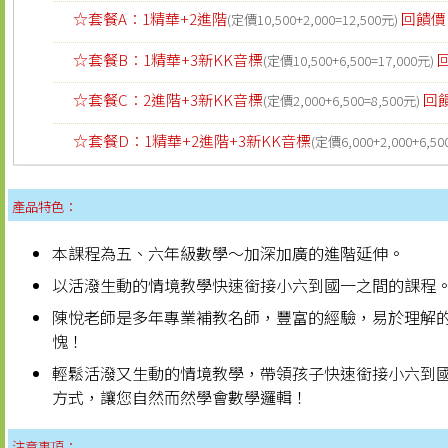
☆套餐A：1精華+2進階
回饋
(定價10,500+2,000=12,500元)
☆套餐B：1精華+3新KK音標
(定價10,500+6,500=17,000元)
☆套餐C：2進階+3新KK音標
回
(定價2,000+6,500=8,500元)
☆套餐D：1精華+2進階+3新KK音標
(定價6,000+2,000+6,50
產品特色：
本課程為五、六年級數學～加深加廣的進階延伸。
以活潑生動的情境教學快速銜接小六到國一之間的課程
陳悅老師是多年專業補教名師，豐富的經驗，易於理解
愧！
輕鬆活潑又生動的情境教學，帶領孩子快速銜接小六到國
方式，讓您自然而然學會數學邏輯！
注意事項：