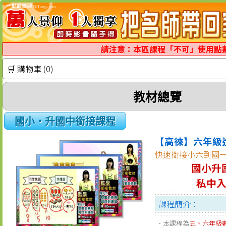
請注意：本區課程「不可」使用點
🛒 購物車 (0)
教材總覽
國小‧升國中銜接課程
【高徠】六年級
快速銜接小六到國
國小升
私中
課程簡介：
．本課程為
五、六年級