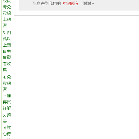
校段
訊息寄到我們的
客服信箱
，謝謝。
考免
費線
上練
習
3. 四
萬以
上題
目免
費觀
看收
集
4. 免
費練
習，
不懂
再買
詳解
5. 讀
書、
考試
心得