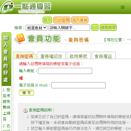
登入
忘記密碼
加入會員
GO
進階搜尋
搜尋：
加
【 現在位置：
一
入
會
查詢密碼
重寄確認信
啟用帳號
會員權益
員
請輸入註冊時填寫的帳號或電子信箱：
的
輸入帳號：
好
或
處
電子信箱 (E-Mail)：
1. 歷
屆考
題免
費線
查詢密碼說明：
上練
如果忘記了自己的密碼，請填寫當初註冊時所填寫的帳號或
習
按下確定後，系統會自動將密碼函寄至註冊時所用的信箱。
2. 名
若您輸入帳號跟密碼後仍然無法登入，請您將您的帳號、Ema