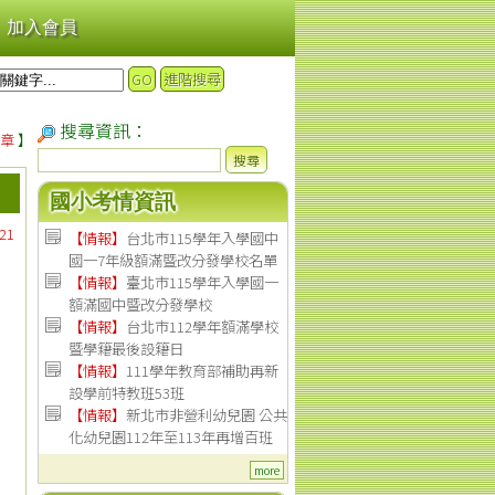
加入會員
GO
進階搜尋
搜尋資訊：
章
】
搜尋
國小考情資訊
21
【情報】
台北市115學年入學國中
國一7年級額滿暨改分發學校名單
【情報】
臺北市115學年入學國一
額滿國中暨改分發學校
【情報】
台北市112學年額滿學校
暨學籍最後設籍日
【
情報
】
111學年教育部補助再新
設學前特教班53班
【
情報
】
新北市非營利幼兒園 公共
化幼兒園112年至113年再增百班
more