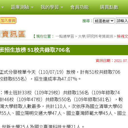
題庫測驗
我的學習
會員功能
購買點數
加入會員
搜尋：
【 現在位置：
一點通學習
>
大學/研究所考情資訊
>
檢視文
招生放榜 51校共錄取706名
資訊日期：2021.07.
式分發榜單今天（110/07/19）放榜，計有51校共錄取706
3校錄取655名），招生達成率為47.07%。
博士班計33校（109年29校）共錄取156名（109年錄取74
46校（109年47校）共錄取550名（109年錄取581名），較
臺灣大學錄取人數最多，共計110人，次依序為國立清華大學60
55人、國立陽明交通大學47人、國立臺灣師範大學45人、國立
、世新大學25人及國立臺灣科技大學21人。