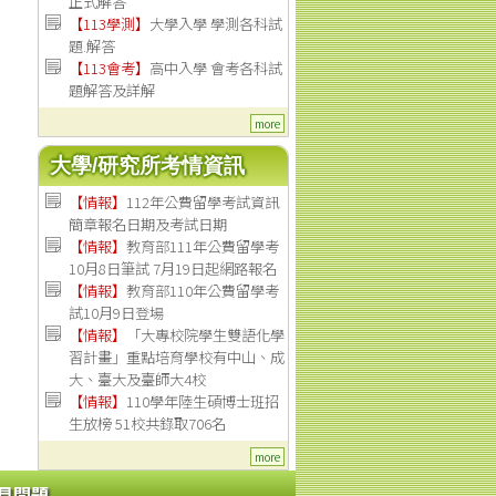
正式解答
【113學測】
大學入學 學測各科試
題.解答
【113會考】
高中入學 會考各科試
題解答及詳解
more
大學/研究所考情資訊
【
情報
】
112年公費留學考試資訊
簡章報名日期及考試日期
【
情報
】
教育部111年公費留學考
10月8日筆試 7月19日起網路報名
【
情報
】
教育部110年公費留學考
試10月9日登場
【
情報
】
「大專校院學生雙語化學
習計畫」重點培育學校有中山、成
大、臺大及臺師大4校
【
情報
】
110學年陸生碩博士班招
生放榜 51校共錄取706名
more
見問題