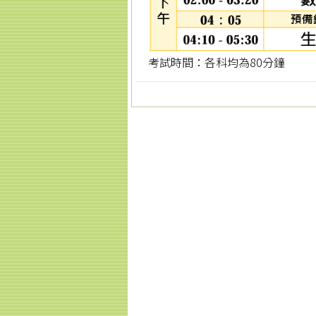
考試時間：各科均為80分鐘