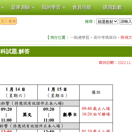
題庫測驗
我的學習
會員功能
購買點數
加入會員
搜尋：
【 現在位置：
一點通學習
>
高中考情資訊
>
檢視文
各科試題.解答
資訊日期：2022.11.