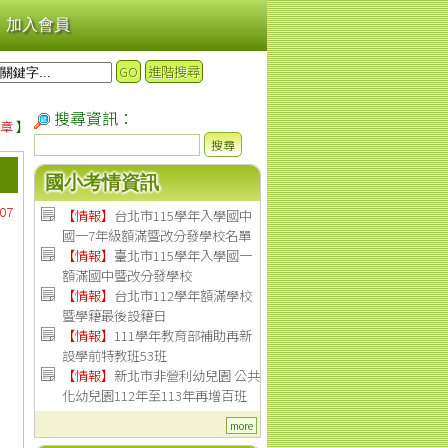
加入會員
GO
進階搜尋
搜尋資訊：
章
】
搜尋
國小考情資訊
07
【情報】
台北市115學年入學國中
國一7年級額滿暨改分發學校名單
【情報】
臺北市115學年入學國一
額滿國中暨改分發學校
【情報】
台北市112學年額滿學校
暨學籍最後設籍日
【
情報
】
111學年教育部補助再新
設學前特教班53班
【
情報
】
新北市非營利幼兒園 公共
化幼兒園112年至113年再增百班
more